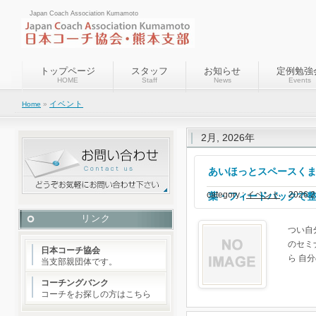
Japan Coach Association Kumamoto
トップページ
スタッフ
お知らせ
定例勉強
HOME
Staff
News
Events
イベント
Home
»
2月, 2026年
あいほっとスペースくま
category :
イベント
2026.
葉・フィードバックで
リンク
つい自
のセミ
日本コーチ協会
ら 自
当支部親団体です。
コーチングバンク
コーチをお探しの方はこちら