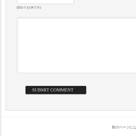
(空白でもOKです)
前のページに