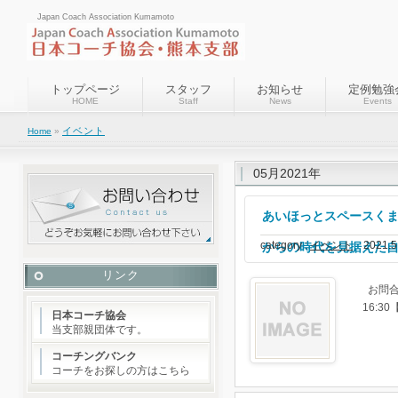
Japan Coach Association Kumamoto
トップページ
スタッフ
お知らせ
定例勉強
HOME
Staff
News
Events
イベント
Home
»
05月2021年
あいほっとスペースくま
category :
イベント
2021.
からの時代を見据えた
リンク
お問合
16:
日本コーチ協会
当支部親団体です。
コーチングバンク
コーチをお探しの方はこちら